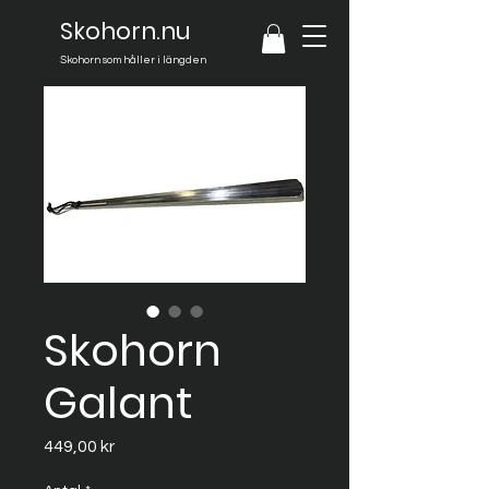
Skohorn.nu
Skohorn som håller i längden
Skohorn
Galant
Pris
449,00 kr