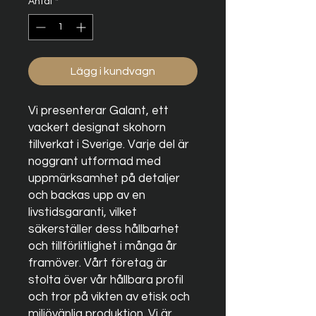
Antal
*
Lägg i kundvagn
Vi presenterar Galant, ett
vackert designat skohorn
tillverkat i Sverige. Varje del är
noggrant utformad med
uppmärksamhet på detaljer
och backas upp av en
livstidsgaranti, vilket
säkerställer dess hållbarhet
och tillförlitlighet i många år
framöver. Vårt företag är
stolta över vår hållbara profil
och tror på vikten av etisk och
miljövänlig produktion. Vi är