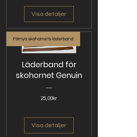
Visa detaljer
Förnya skohornets läderband
Läderband för
skohornet Genuin
Pris
25,00kr
Visa detaljer