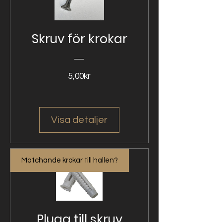
Skruv för krokar
Pris
5,00kr
Visa detaljer
Matchande krokar till hallen?
Plugg till skruv