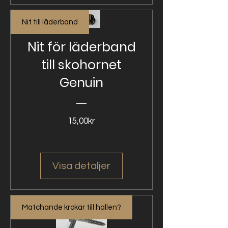
Nit till läderband
Nit för läderband
till skohornet
Genuin
Pris
15,00kr
Visa detaljer
Matchande krokar till hallen?