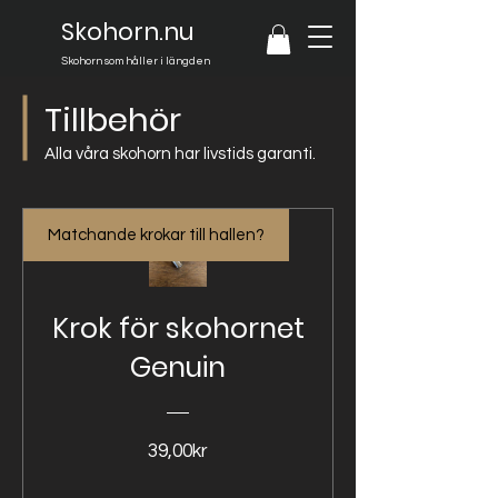
Skohorn.nu
Skohorn som håller i längden
Tillbehör
Alla våra skohorn har livstids garanti.
Matchande krokar till hallen?
Krok för skohornet
Genuin
Pris
39,00kr